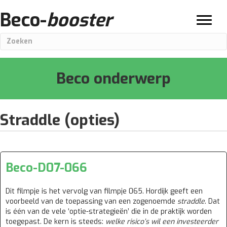
Beco-
booster
Zoeken
naar:
Beco onderwerp
Straddle (opties)
Beco-D07-066
Dit filmpje is het vervolg van filmpje
065
. Hordijk geeft een
voorbeeld van de toepassing van een zogenoemde
straddle
. Dat
is één van de vele ‘optie-strategieën’ die in de praktijk worden
toegepast. De kern is steeds:
welke risico’s wil een investeerder